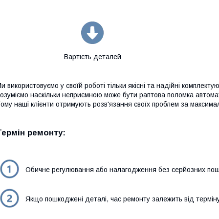
Вартість деталей
и використовуємо у своїй роботі тільки якісні та надійні комплекту
озуміємо наскільки неприємною може бути раптова поломка автомат
ому наші клієнти отримують розв'язання своїх проблем за максима
Термін ремонту:
Обичне регулювання або налагодження без серйозних пош
Якщо пошкоджені деталі, час ремонту залежить від термін