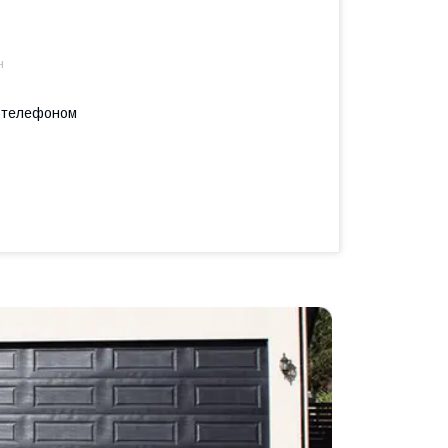
н
а телефоном