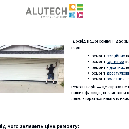
Досвід нашої компанії дає зм
воріт:
ремонт
секційних
в
ремонт
гаражних
во
ремонт
відкатних
в
ремонт
двостулков
ремонт
ролетних
в
Ремонт воріт — це справа не п
наших фахівців, позаяк вони 
легко впоратися навіть із на
Від чого залежить ціна ремонту: