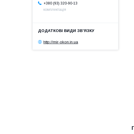
+380 (93) 320-90-13
комплектація
http://mir-okon.in.ua