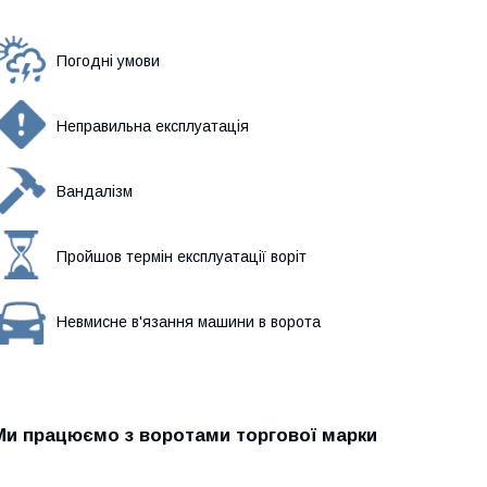
Погодні умови
Неправильна експлуатація
Вандалізм
Пройшов термін експлуатації воріт
Невмисне в'язання машини в ворота
Ми працюємо з воротами торгової марки