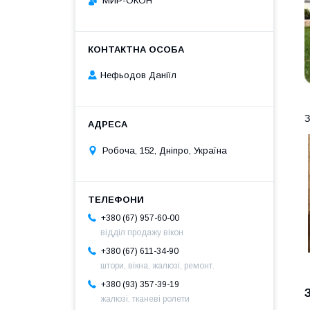
МИР-ОКОН
Нефьодов Даніїл
З
Робоча, 152, Дніпро, Україна
+380 (67) 957-60-00
відділ продажу вікон
+380 (67) 611-34-90
штори, вікна, жалюзі, ремонт.
+380 (93) 357-39-19
жалюзі, тканеві ролети