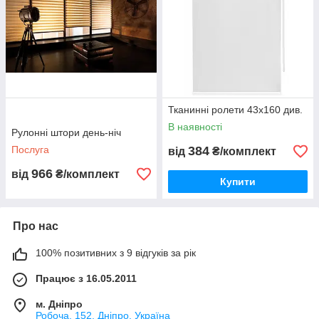
4
За рулонними шторами дуже легко
доглядати
5
Не вигорають під впливом прямих
сонячних променів
6
Можна комбінувати з різними шторами і
Тканинні ролети 43х160 див.
фіранками
В наявності
Рулонні штори день-ніч
Хочу штору!
Послуга
384
від
₴/комплект
966
від
₴/комплект
Купити
«СВІТ ВІКОН» – 15 років на ринку
Про нас
100% позитивних з 9 відгуків за рік
Гарантія
Працює з 16.05.2011
Ми пропонуємо вам штори відмінної
якості, щоб довести це – надаємо
м. Дніпро
гарантію 12 місяців. У нас немає
Робоча, 152, Дніпро, Україна