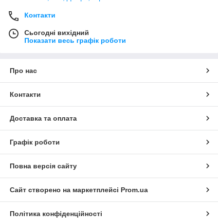
підробок.
Контакти
Сьогодні вихідний
Показати весь графік роботи
Краща ціна
Завдяки налагодженому виробництву
можемо запропонувати індивідуальну
Про нас
ціну для кожного клієнта.
Контакти
15 років досвіду
Доставка та оплата
Завдяки значному досвіду наші фахівці
готові і можуть вирішувати завдання будь-
Графік роботи
якої складності, достатньо просто
зателефонувати нам.
Повна версія сайту
Сайт створено на маркетплейсі
Prom.ua
Власний салон
У нас є найбільший салон сонцезахисної
Політика конфіденційності
продукції, розташований в місті