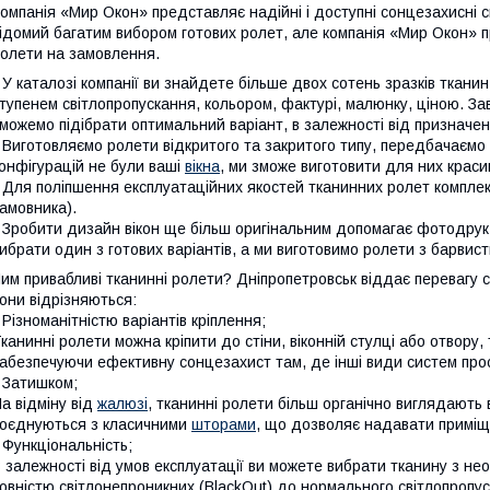
омпанія «Мир Окон» представляє надійні і доступні сонцезахисні с
ідомий багатим вибором готових ролет, але компанія «Мир Окон» п
олети на замовлення.
 У каталозі компанії ви знайдете більше двох сотень зразків ткан
тупенем світлопропускання, кольором, фактурі, малюнку, ціною. З
можемо підібрати оптимальний варіант, в залежності від призначе
 Виготовляємо ролети відкритого та закритого типу, передбачаємо р
онфігурацій не були ваші
вікна
, ми зможе виготовити для них красив
 Для поліпшення експлуатаційних якостей тканинних ролет компле
амовника).
 Зробити дизайн вікон ще більш оригінальним допомагає фотодру
ибрати один з готових варіантів, а ми виготовимо ролети з барви
им привабливі тканинні ролети? Дніпропетровськ віддає перевагу 
они відрізняються:
 Різноманітністю варіантів кріплення;
канинні ролети можна кріпити до стіни, віконній стулці або отвору
абезпечуючи ефективну сонцезахист там, де інші види систем про
 Затишком;
а відміну від
жалюзі
, тканинні ролети більш органічно виглядають
оєднуються з класичними
шторами
, що дозволяє надавати приміщ
 Функціональність;
 залежності від умов експлуатації ви можете вибрати тканину з не
овністю світлонепроникних (BlackOut) до нормального світлопропус