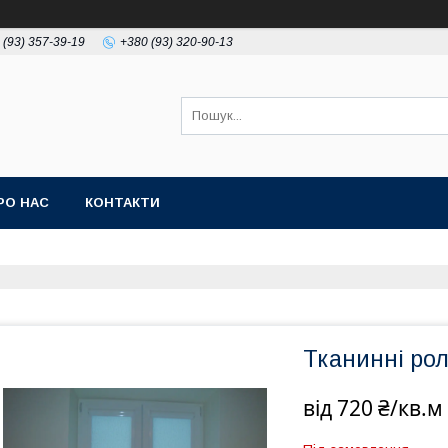
 (93) 357-39-19
+380 (93) 320-90-13
РО НАС
КОНТАКТИ
Тканинні ро
від
720 ₴/кв.м