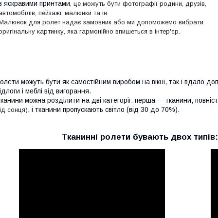
з яскравими принтами
, це можуть бути фотографії родини, друзів,
автомобілів, пейзажі, малюнки та ін.
Малюнок для ролет надає замовник або ми допоможемо вибрати
оригінальну картинку, яка гармонійно впишеться в інтер'єр.
олети можуть бути як самостійним виробом на вікні, так і вдало д
ідлоги і меблі від вигорання.
канини можна розділити на дві категорії: перша
тканини, повніс
—
, і тканини пропускають світло (від 30 до 70%).
ід сонця)
Тканинні ролети бувають двох типів: