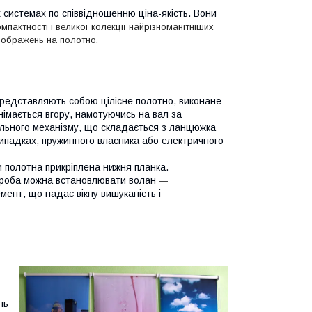
системах по співвідношенню ціна-якість. Вони
мпактності і великої колекції найрізноманітніших
зображень на полотно.
представляють собою цілісне полотно, виконане
днімається вгору, намотуючись на вал за
льного механізму, що складається з ланцюжка
випадках, пружинного власника або електричного
 полотна прикріплена нижня планка.
ороба можна встановлювати волан
—
ент, що надає вікну вишуканість і
нь