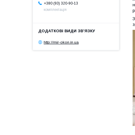
+380 (93) 320-90-13
н
комплектація
р
З
з
http://mir-okon.in.ua