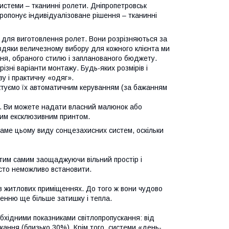
истеми – тканинні ролети. Дніпропетровськ
ропонує індивідуалізоване рішення – тканинні
ин для виготовлення ролет. Вони розрізняються за
авдяки величезному вибору для кожного клієнта ми
ння, обраного стилю і запланованого бюджету.
ізні варіанти монтажу. Будь-яких розмірів і
у і практичну «одяг».
ктуємо їх автоматичним керуванням (за бажанням
к. Ви можете надати власний малюнок або
стим ексклюзивним принтом.
саме цьому виду сонцезахисних систем, оскільки
, тим самим заощаджуючи вільний простір і
сто неможливо встановити.
 в житлових приміщеннях. До того ж вони чудово
енню ще більше затишку і тепла.
обхідними показниками світлопропускання: від
кання (близько 30%). Крім того, системи «день-