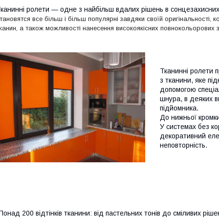
канинні ролети ― одне з найбільш вдалих рішень в сонцезахисних 
тановятся все більш і більш популярні завдяки своїй оригінальності, ко
канин, а також можливості нанесення високоякісних повнокольорових 
Тканинні ролети 
з тканини, яке пі
допомогою спеціа
шнура, в деяких 
підйомника.
До нижньої кромки
У системах без к
декоративний елем
неповторність.
Понад 200 відтінків тканини: від пастельних тонів до сміливих ріше