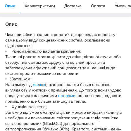
Опис
Характеристики
Доставка
Оплата
Умови п
Опис
Чим привабливі тканинні ролети? Дніпро віддає перевагу
саме цьому виду сонцезахисних систем, оскільки вони
відрізняються:
• Різноманітністю варіантів кріплення;
Тканинні ролети можна кріпити до стіни, віконної стулки або
отвору, тим самим заощаджуючи вільний простір та
забезпечуючи ефективний сонцезахист там, де інші види
систем просто неможливо встановити.
• ¦Затишком;
На відміну від
жалюзі
, тканинні ролети більш органічно
виглядають у житлових приміщеннях. До того ж вони чудово
поєднуються з класичними
шторами
, що дозволяє надавати
приміщенню ще більше затишку та тепла.
• Функціональністю;
Залежно від умов експлуатації, ви можете вибрати тканину з
необхідними показниками світлопропускання: від повністю
світлонепроникних (BlackOut) до нормального
світлопропускання (близько 30%). Крім того, системи «день-